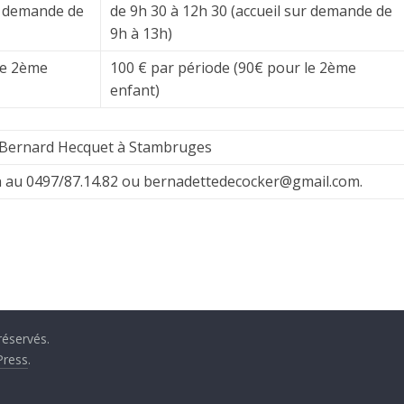
ur demande de
de 9h 30 à 12h 30 (accueil sur demande de
9h à 13h)
le 2ème
100 € par période (90€ pour le 2ème
enfant)
ue Bernard Hecquet à Stambruges
n au 0497/87.14.82 ou bernadettedecocker@gmail.com.
réservés.
ress
.