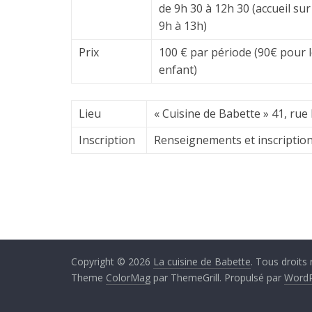
de 9h 30 à 12h 30 (accueil s
9h à 13h)
Prix
100 € par période (90€ pour 
enfant)
Lieu
« Cuisine de Babette » 41, r
Inscription
Renseignements et inscriptio
Copyright © 2026
La cuisine de Babette
. Tous droits 
Theme
ColorMag
par ThemeGrill. Propulsé par
WordP