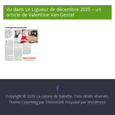
Vu dans Le Ligueur de décembre 2025 – un
article de Valentine Van Gestel
Copyright © 2026
La cuisine de Babette
. Tous droits réservés.
Theme
ColorMag
par ThemeGrill. Propulsé par
WordPress
.